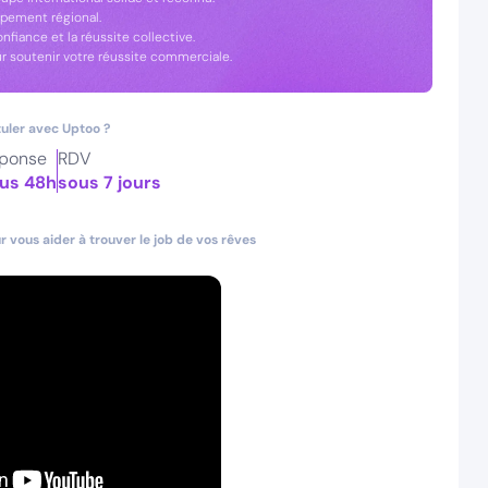
ppement régional.
onfiance et la réussite collective.
ur soutenir votre réussite commerciale.
uler avec Uptoo ?
ponse
RDV
us 48h
sous 7 jours
 vous aider à trouver le job de vos rêves