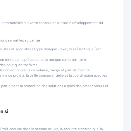
que commerciale sur votre secteur et pilotez le développement du
ons seront les suivantes :
alistes et spécialisés (type Sonepar, Rexel, Yess Électrique…) et
 renforcer la présence de la marque sur le territoire.
es politiques tarifaires.
des objectifs précis de volume, marge et part de marché.
line de projets, la veille concurrentielle et la coordination avec les
 participer à la promotion des solutions auprès des prescripteurs et
e si
 BtoB
, acquise dans le second œuvre, la sécurité électronique, la