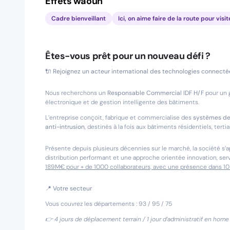
Effets waouh
Cadre bienveillant
Ici, on aime faire de la route pour visit
Êtes-vous prêt pour un nouveau défi ?
🔌 Rejoignez un acteur international des technologies connecté
Nous recherchons un
Responsable Commercial IDF H/F
pour un 
électronique et de gestion intelligente des bâtiments.
L’entreprise conçoit, fabrique et commercialise des
systèmes de 
anti-intrusion
, destinés à la fois aux bâtiments résidentiels, terti
Présente depuis plusieurs décennies sur le marché, la société s’
distribution performant et une approche orientée innovation, servic
189M€ pour + de 1000 collaborateurs, avec une présence dans 10
📍 Votre secteur
Vous couvrez les départements : 93 / 95 / 75
👉 4 jours de déplacement terrain / 1 jour d’administratif en home 