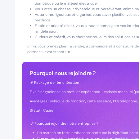
domotique ou le matériel électrique.
Vous êtes un
chasseur dynamique et persévérant
, animé pa
Autonome, rigoureux et organisé
, vous savez planifier vos ac
méthode.
Fiable et orienté client
, vous aimez accompagner vos interloc
la fidélisation.
Curieux et créatif,
vous cherchez toujours des solutions et s
Enfin, vous prenez plaisir à vendre, à convaincre et à construire de
partner sur votre secteur.
Pourquoi nous rejoindre ?
💰 Package de rémunération
Fixe à négocier selon profil et expérience + variable mensuel (
Avantages : véhicule de fonction, carte essence, PC/téléphone, R
Statut : Cadre
💡 Pourquoi rejoindre notre entreprise ?
Un marché en forte croissance, porté par la digitalisation et
Une entreprise innovante à taille humaine, intégrée à un gr