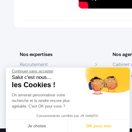
Nos expertises
Nos age
Recrutement
Cabinet 
Continuer sans accepter
Formation
Centres 
Salut c'est nous...
les Cookies !
Coaching
On aimerait personnaliser votre
Conseil
recherche et la rendre encore plus
agréable. C'est OK pour vous ?
Consentements certifiés par
Je choisis
OK pour moi