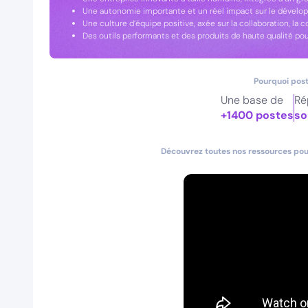
Une autonomie importante et un réel impact sur le dévelo
Une culture d’équipe positive, axée sur la collaboration, la c
Des outils performants et des produits de haute qualité po
Pourquoi post
Une base de
Ré
+1400 postes
so
Découvrez toutes nos ressources pour