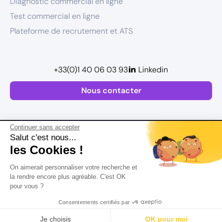
Diagnostic commercial en ligne
Test commercial en ligne
Plateforme de recrutement et ATS
+33(0)1 40 06 03 93
Linkedin
Nous contacter
Continuer sans accepter
Salut c'est nous...
les Cookies !
Plan de site
On aimerait personnaliser votre recherche et
Mentions légales
la rendre encore plus agréable. C'est OK
pour vous ?
Politique de confidentialité
Conditions Générales d’Utilisation
Consentements certifiés par
Version actualisée en
2026
Rechercher
Salaire
CV
Profil
Je choisis
OK pour moi