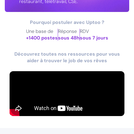
restaurant, télétravail, CSE.
Pourquoi postuler avec Uptoo ?
Une base de
Réponse
RDV
+1400 postes
sous 48h
sous 7 jours
Découvrez toutes nos ressources pour vous
aider à trouver le job de vos rêves