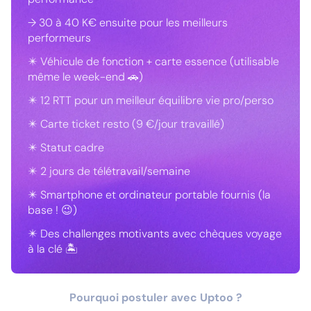
→ 30 à 40 K€ ensuite pour les meilleurs
performeurs
✴️ Véhicule de fonction + carte essence (utilisable
même le week-end 🚗)
✴️ 12 RTT pour un meilleur équilibre vie pro/perso
✴️ Carte ticket resto (9 €/jour travaillé)
✴️ Statut cadre
✴️ 2 jours de télétravail/semaine
✴️ Smartphone et ordinateur portable fournis (la
base ! 😉)
✴️ Des challenges motivants avec chèques voyage
à la clé 🏝️
Pourquoi postuler avec Uptoo ?