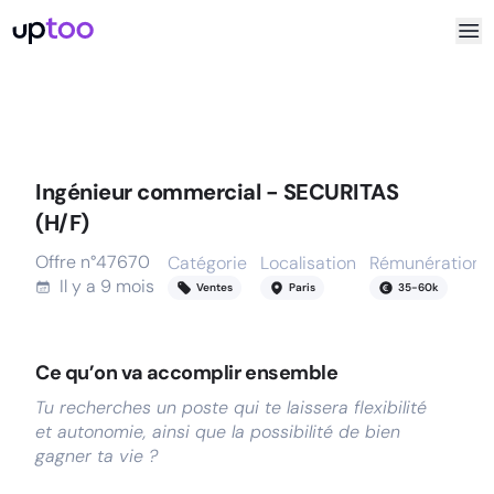
Ingénieur commercial - SECURITAS
(H/F)
Offre n°
47670
Catégorie
Localisation
Rémunération
Il y a
9 mois
Ventes
Paris
35
-
60
k
Ce qu’on va accomplir ensemble
Tu recherches un poste qui te laissera flexibilité
et autonomie, ainsi que la possibilité de bien
gagner ta vie ?