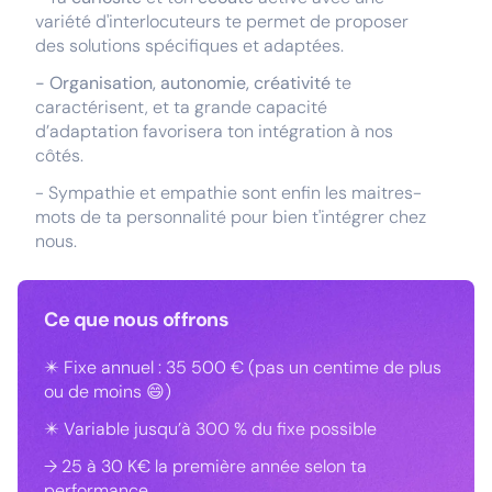
variété d'interlocuteurs te permet de proposer
des solutions spécifiques et adaptées.
- Organisation, autonomie, créativité
te
caractérisent, et ta grande capacité
d’adaptation favorisera ton intégration à nos
côtés.
- Sympathie et empathie sont enfin les maitres-
mots de ta personnalité pour bien t'intégrer chez
nous.
Ce que nous offrons
✴️ Fixe annuel : 35 500 € (pas un centime de plus
ou de moins 😄)
✴️ Variable jusqu’à 300 % du fixe possible
→ 25 à 30 K€ la première année selon ta
performance