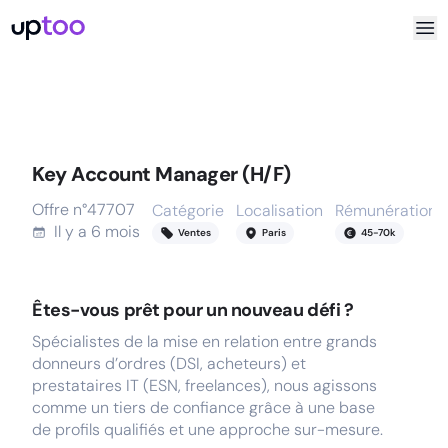
Key Account Manager (H/F)
Offre n°
47707
Catégorie
Localisation
Rémunération
Il y a
6 mois
Ventes
Paris
45
-
70
k
Êtes-vous prêt pour un nouveau défi ?
Spécialistes de la mise en relation entre grands
donneurs d’ordres (DSI, acheteurs) et
prestataires IT (ESN, freelances), nous agissons
comme un tiers de confiance grâce à une base
de profils qualifiés et une approche sur-mesure.