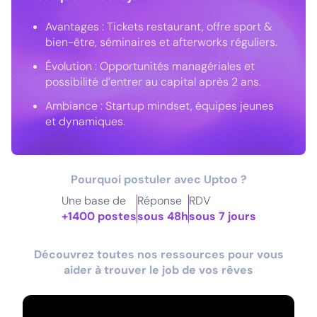
Avantages : Tickets restaurant, offre sport &
bien-être, séminaires et afterworks réguliers.
Évolution : Opportunités managériales et
possibilité d’entrer au capital après 2 ans.
Ambiance : Startup mindset, équipes jeunes
et dynamiques.
Pourquoi postuler avec Uptoo ?
Une base de
Réponse
RDV
+1400 postes
sous 48h
sous 7 jours
Découvrez toutes nos ressources pour vous
aider à trouver le job de vos rêves