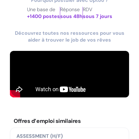
Pourquoi postuler avec Uptoo ?
Une base de
Réponse
RDV
+1400 postes
sous 48h
sous 7 jours
Découvrez toutes nos ressources pour vous
aider à trouver le job de vos rêves
Offres d’emploi similaires
ASSESSMENT (H/F)