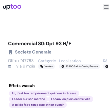
Commercial SG Dpt 93 H/F
Societe Generale
Offre n°
47788
Catégorie
Localisation
Rému
Il y a
9 mois
Ventes
93200 Saint-Denis, France
3
Effets waouh
Ici, c'est ton tempérament qui nous intéresse
Leader sur son marché
Locaux en plein centre ville
A toi de faire ton poste et ton avenir