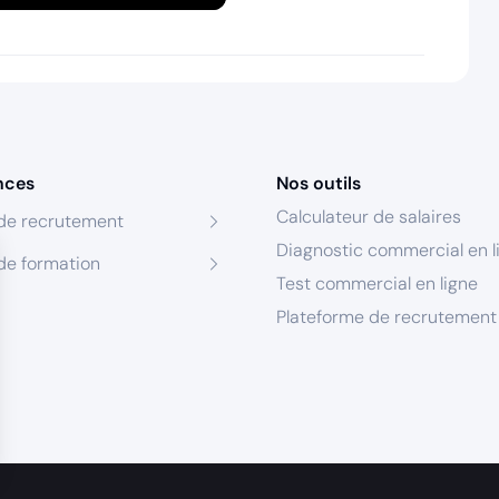
nces
Nos outils
Calculateur de salaires
de recrutement
Diagnostic commercial en l
de formation
Test commercial en ligne
Plateforme de recrutement
s Options