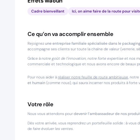
Effets waouh
Cadre bienveillant
Ici, on aime faire de la route pour visit
Ce qu’on va accomplir ensemble
Rejoignez
une entreprise familiale spécialisée dans le packagi
accompagne ses clients sur toute la chaîne de valeur (verrerie, sér
Grâce à
notre goût de l’innovation, notre forte expertise et nos
commerciale et technologique et nous avons encore de beaux proj
Pour nous aider à
réaliser notre feuille de route ambitieuse
, notr
et humain
(
comme nous
), qui saura incarner nos produits à forte
Votre rôle
Nous vous attendons pour
devenir l’ambassadeur de nos produit
Dès votre arrivée, vous reprendrez un portefeuille solide : à vous 
de
faire évoluer les ventes
.