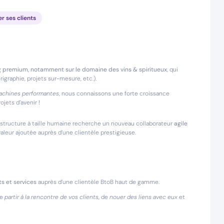
er ses clients
ng premium, notamment sur le domaine des vins & spiritueux
, qui
igraphie, projets sur-mesure, etc.).
 machines performantes
, nous connaissons une forte croissance
ets d’avenir !
e structure à taille humaine recherche un nouveau collaborateur
agile
 valeur ajoutée auprès d’une clientèle prestigieuse.
s et services
auprès d’une clientèle BtoB haut de gamme.
de
partir à la rencontre de vos clients
, de
nouer des liens avec eux
et