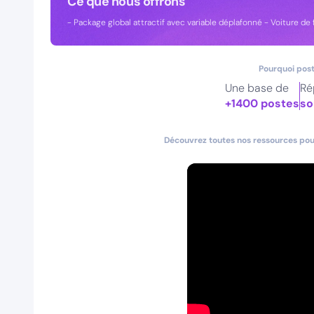
Ce que nous offrons
- Package global attractif avec variable déplafonné - Voiture de 
Pourquoi post
Une base de
Ré
+1400 postes
so
Découvrez toutes nos ressources pour