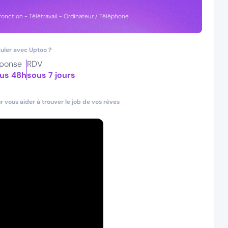
fonction - Télétravail - Ordinateur / Téléphone
uler avec Uptoo ?
ponse
RDV
us 48h
sous 7 jours
 vous aider à trouver le job de vos rêves