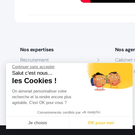
Nos expertises
Nos age
Recrutement
Cabinet 
Continuer sans accepter
Formation
Centres 
Salut c'est nous...
les Cookies !
Coaching
On aimerait personnaliser votre
Conseil
recherche et la rendre encore plus
agréable. C'est OK pour vous ?
Consentements certifiés par
Je choisis
OK pour moi
Axeptio consent
Plateforme de Gestion du Consentement : Personnalisez vo