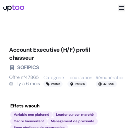
Account Executive (H/F) profil
chasseur
SOFIPICS
Offre n°
47865
Catégorie
Localisation
Rémunération
Il y a
6 mois
Ventes
Paris 16
42
-
120
k
Effets waouh
Variable non plafonné
Leader sur son marché
Cadre bienveillant
Management de proximité
Beau challenge de prospection