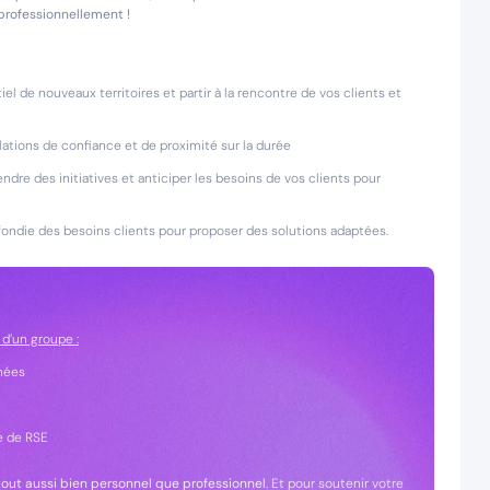
professionnellement !
iel de nouveaux territoires et partir à la rencontre de vos clients et
lations de confiance et de proximité sur la durée
endre des initiatives et anticiper les besoins de vos clients pour
fondie des besoins clients pour proposer des solutions adaptées.
 d’un groupe :
nées
e de RSE
out aussi bien personnel que professionnel
. Et pour soutenir votre