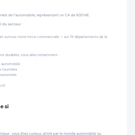
nnels de l’automobile, représentant un CA de 600 k€.
el du secteur.
 et surtout notre force commerciale — sur 19 départements de la
ns durables, vous allez notamment :
s automobile
os tournées
essionnels
ctif
e si
hnique : vous êtes curieux, attiré par le monde automobile ou