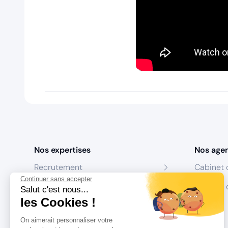
Nos expertises
Nos age
Recrutement
Cabinet 
Continuer sans accepter
Formation
Centres 
Salut c'est nous...
les Cookies !
Coaching
On aimerait personnaliser votre
Conseil