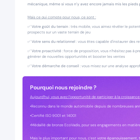
mécanique, même si vous n’y avez encore jamais mis les pieds 
Mais ce qui compte pour nous, ce sont :
✅
Votre goût du terrain
: très mobile, vous aimez révéler le potent
prospects sur un vaste terrain de jeu
✅
Votre sens du relationnel
: vous êtes capable d'instaurer des re
✅
Votre proactivité
: force de proposition, vous n’hésitez pas à pr
générer de nouvelles opportunités et booster les ventes
✅
Votre démarche de conseil
: vous misez sur une analyse appro
Pourquoi nous rejoindre ?
Aujourd’hui, vous avez l’opportunité de participer à la croissance
•Reconnu dans le monde automobile depuis de nombreuses an
•Certifié ISO 9001 et 14001
•Médaillé de bronze EcoVadis, pour ses engagements en matièr
Mais le plus important pour nous, c’est
votre épanouissement, t