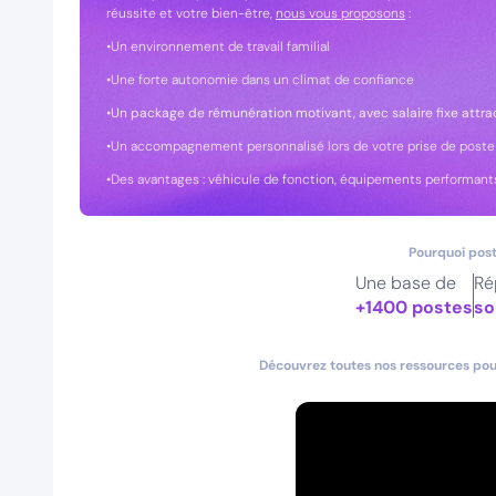
réussite et votre bien-être,
nous vous proposons
:
•Un environnement de travail familial
•Une forte autonomie dans un climat de confiance
•Un package de rémunération motivant, avec salaire fixe attra
•Un accompagnement personnalisé lors de votre prise de poste
•Des avantages : véhicule de fonction, équipements performants
Pourquoi post
Une base de
Ré
+1400 postes
so
Découvrez toutes nos ressources pour