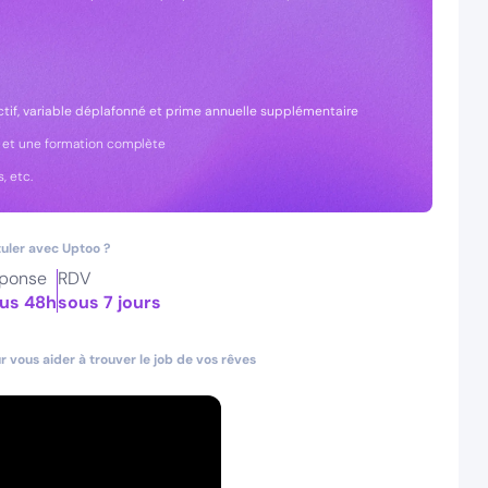
ctif, variable déplafonné et prime annuelle supplémentaire
 et une formation complète
, etc.
uler avec Uptoo ?
ponse
RDV
us 48h
sous 7 jours
 vous aider à trouver le job de vos rêves