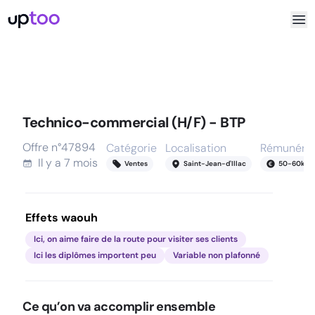
Technico-commercial (H/F) - BTP
Offre n°
47894
Catégorie
Localisation
Rémunérat
Il y a
7 mois
Ventes
Saint-Jean-d'Illac
50
-
60
k
Effets waouh
Ici, on aime faire de la route pour visiter ses clients
Ici les diplômes importent peu
Variable non plafonné
Ce qu’on va accomplir ensemble