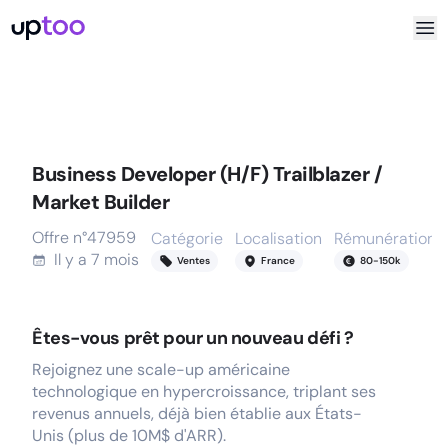
Business Developer (H/F) Trailblazer /
Market Builder
Offre n°
47959
Catégorie
Localisation
Rémunération
Il y a
7 mois
Ventes
France
80
-
150
k
Êtes-vous prêt pour un nouveau défi ?
Rejoignez une scale-up américaine
technologique en hypercroissance, triplant ses
revenus annuels, déjà bien établie aux États-
Unis (plus de 10M$ d'ARR).