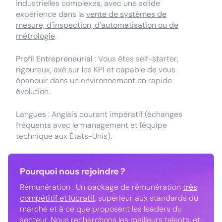
industrielles complexes, avec une solide
expérience dans la
vente de systèmes de
mesure, d'inspection, d'automatisation ou de
métrologie
.
Profil Entrepreneurial
: Vous êtes self-starter,
rigoureux, axé sur les KPI et capable de vous
épanouir dans un environnement en rapide
évolution.
Langues : Anglais courant impératif (échanges
fréquents avec le management et l'équipe
technique aux États-Unis).
Pourquoi nous rejoindre ?
Rémunération : Un package de rémunération
très
compétitif et lucratif
, supérieur aux standards du
marché et à ce que proposent les leaders du
secteur. Nous recherchons les meilleurs talents, et