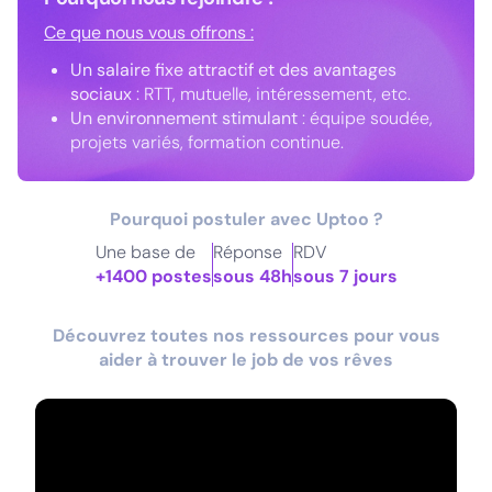
Ce que nous vous offrons :
Un salaire fixe attractif et des avantages
sociaux
: RTT, mutuelle, intéressement, etc.
Un environnement stimulant
: équipe soudée,
projets variés, formation continue.
Pourquoi postuler avec Uptoo ?
Une base de
Réponse
RDV
+1400 postes
sous 48h
sous 7 jours
Découvrez toutes nos ressources pour vous
aider à trouver le job de vos rêves