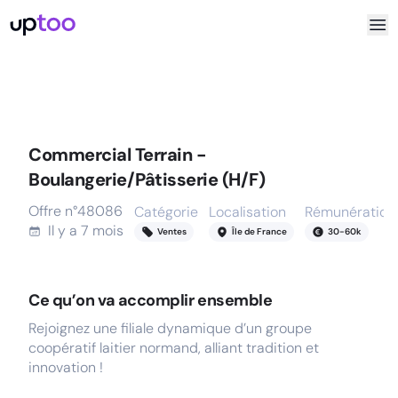
Commercial Terrain -
Boulangerie/Pâtisserie (H/F)
Offre n°
48086
Catégorie
Localisation
Rémunération
Il y a
7 mois
Ventes
Île de France
30
-
60
k
Ce qu’on va accomplir ensemble
Rejoignez une filiale dynamique d’un groupe
coopératif laitier normand, alliant tradition et
innovation !