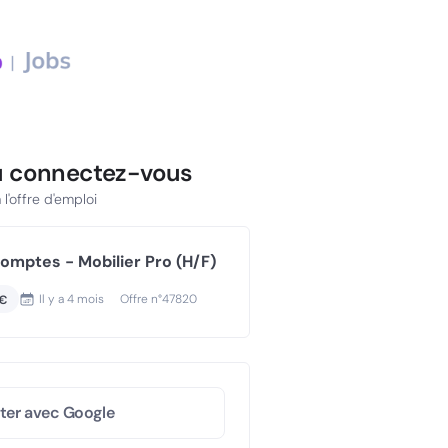
u connectez-vous
l'offre d'emploi
mptes - Mobilier Pro (H/F)
Il y a
4 mois
Offre n°
47820
€
ter avec Google