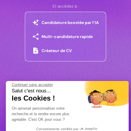
Et accédez à :
Candidature boostée par l’IA
Multi-candidature rapide
Créateur de CV
Continuer sans accepter
Salut c'est nous...
les Cookies !
On aimerait personnaliser votre
recherche et la rendre encore plus
agréable. C'est OK pour vous ?
Consentements certifiés par