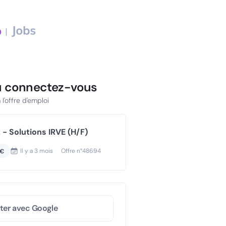
u connectez-vous
l'offre d'emploi
- Solutions IRVE (H/F)
Il y a
3 mois
Offre n°
48694
K€
ter avec Google