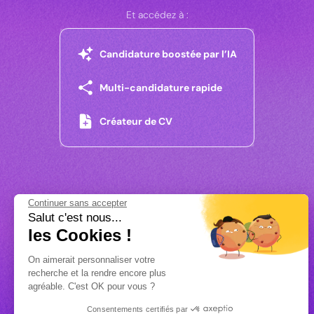
Et accédez à :
Candidature boostée par l’IA
Multi-candidature rapide
Créateur de CV
Continuer sans accepter
Salut c'est nous...
les Cookies !
On aimerait personnaliser votre
recherche et la rendre encore plus
agréable. C'est OK pour vous ?
Consentements certifiés par