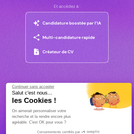
Et accédez à :
Candidature boostée par l’IA
Multi-candidature rapide
Créateur de CV
Continuer sans accepter
Salut c'est nous...
les Cookies !
On aimerait personnaliser votre
recherche et la rendre encore plus
agréable. C'est OK pour vous ?
Consentements certifiés par