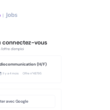
u connectez-vous
l'offre d'emploi
diocommunication (H/F)
Il y a
4 mois
Offre n°
48795
ter avec Google