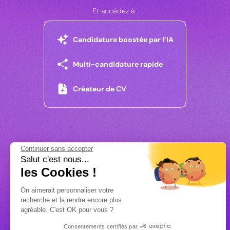
Et accédez à :
Candidature boostée par l’IA
Multi-candidature rapide
Créateur de CV
Continuer sans accepter
Salut c'est nous...
les Cookies !
On aimerait personnaliser votre
recherche et la rendre encore plus
agréable. C'est OK pour vous ?
Consentements certifiés par