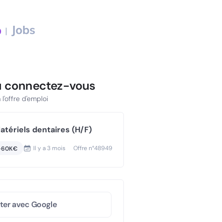
u connectez-vous
l'offre d'emploi
tériels dentaires (H/F)
Il y a
3 mois
Offre n°
48949
-60K€
ter avec Google