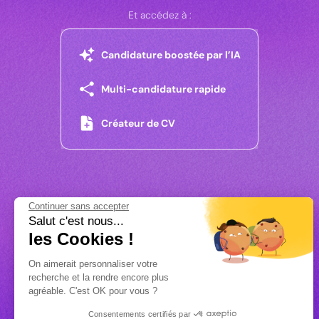
Et accédez à :
Candidature boostée par l’IA
Multi-candidature rapide
Créateur de CV
Continuer sans accepter
Salut c'est nous...
les Cookies !
On aimerait personnaliser votre
recherche et la rendre encore plus
agréable. C'est OK pour vous ?
Consentements certifiés par