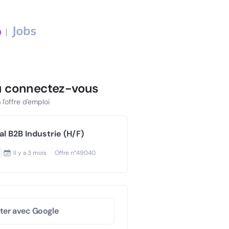
u connectez-vous
l'offre d'emploi
 B2B Industrie (H/F)
Il y a
3 mois
Offre n°
49040
ter avec Google