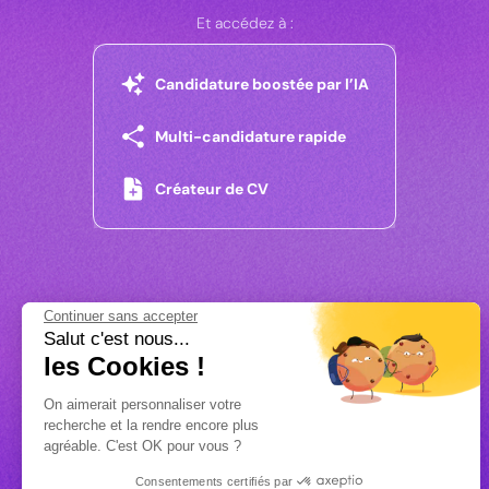
Et accédez à :
Candidature boostée par l’IA
Multi-candidature rapide
Créateur de CV
Continuer sans accepter
Salut c'est nous...
les Cookies !
On aimerait personnaliser votre
recherche et la rendre encore plus
agréable. C'est OK pour vous ?
Consentements certifiés par