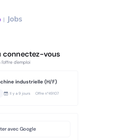
u connectez-vous
l'offre d'emploi
hine industrielle (H/F)
Il y a
9 jours
Offre n°
49107
ter avec Google