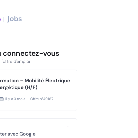
u connectez-vous
l'offre d'emploi
rmation – Mobilité Électrique
ergétique (H/F)
Il y a
3 mois
Offre n°
49167
ter avec Google