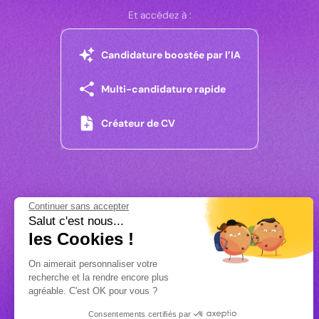
Et accédez à :
Candidature boostée par l’IA
Multi-candidature rapide
Créateur de CV
Continuer sans accepter
Salut c'est nous...
les Cookies !
On aimerait personnaliser votre
recherche et la rendre encore plus
agréable. C'est OK pour vous ?
Consentements certifiés par