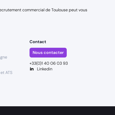
recrutement commercial de Toulouse
peut vous
mprendre les
et vos objectifs
Contact
Nous contacter
ance dans un secteur
igne
+33(0)1 40 06 03 93
Linkedin
 et ATS
sé d’un fixe et d’un
ntes), avec de réelles
supplémentaires sous
.