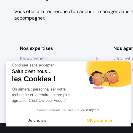
Vous êtes à la recherche d’un account manager dans 
accompagner.
Nos expertises
Nos age
Recrutement
Cabinet 
Continuer sans accepter
Formation
Centres 
Salut c'est nous...
les Cookies !
Coaching
On aimerait personnaliser votre
Conseil
recherche et la rendre encore plus
agréable. C'est OK pour vous ?
Consentements certifiés par
Je choisis
OK pour moi
Axeptio consent
Plateforme de Gestion du Consentement : Personnalisez vo