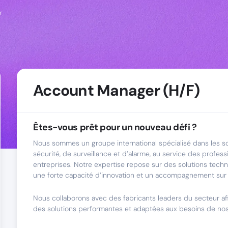
r
Account Manager (H/F)
Êtes-vous prêt pour un nouveau défi ?
Nous sommes un groupe international spécialisé dans les so
sécurité, de surveillance et d’alarme, au service des profes
entreprises. Notre expertise repose sur des solutions techn
une forte capacité d’innovation et un accompagnement sur
Nous collaborons avec des fabricants leaders du secteur a
des solutions performantes et adaptées aux besoins de nos 