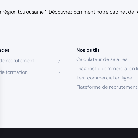
(techniques, commerciaux, clients).
la région toulousaine ? Découvrez comment notre
cabinet de 
Dynamisme, persévérance et sens de l’écoute pour co
besoins clients et y répondre efficacement.
Autonomie et organisation pour gérer votre portefeuille 
en toute indépendance.
nces
Nos outils
Pourquoi nous rejoindre ?
Calculateur de salaires
de recrutement
Rejoindre notre équipe, c’est intégrer une entreprise en forte croiss
Diagnostic commercial en l
porteur, où la performance est reconnue et valorisée.
de formation
Test commercial en ligne
Rémunération :
Plateforme de recrutement
Package global attractif compris entre 45 et 55 K€ brut annuel, compo
variable déplafonné indexé sur la performance (marge et volume de ve
perspectives d’évolution.
Avantages :
Tickets restaurant, téléphone professionnel, congés payés et jours 
conditions, ainsi qu’un environnement de travail moderne et convivial
s Options