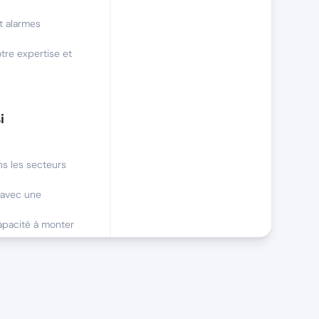
t alarmes
otre expertise et
i
s les secteurs
, avec une
apacité à monter
ernes.
tance au stress et
uteurs variés