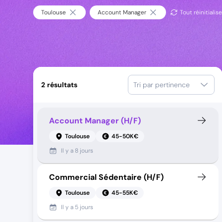
Toulouse
Account Manager
Tout réinitialise
2
résultats
Tri par pertinence
Account Manager (H/F)
Toulouse
45-50K€
Il y a
8 jours
Commercial Sédentaire (H/F)
Toulouse
45-55K€
Il y a
5 jours