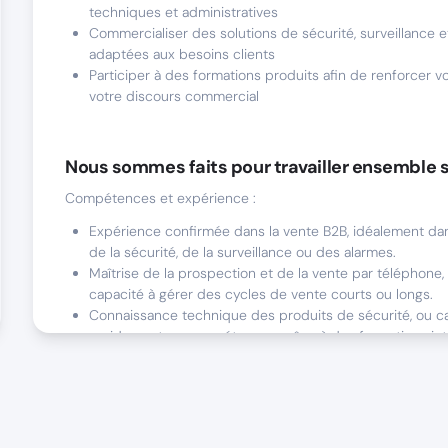
techniques et administratives
Commercialiser des solutions de sécurité, surveillance e
adaptées aux besoins clients
Participer à des formations produits afin de renforcer v
votre discours commercial
Nous sommes faits pour travailler ensemble s
Compétences et expérience :
Expérience confirmée dans la vente B2B, idéalement dan
de la sécurité, de la surveillance ou des alarmes.
Maîtrise de la prospection et de la vente par téléphone
capacité à gérer des cycles de vente courts ou longs.
Connaissance technique des produits de sécurité, ou c
rapidement en compétences grâce à des formations int
Aisance relationnelle et sens du résultat, avec une résis
une capacité à travailler sous pression.
Qualités humaines :
Esprit d’équipe et envie de collaborer avec des interloc