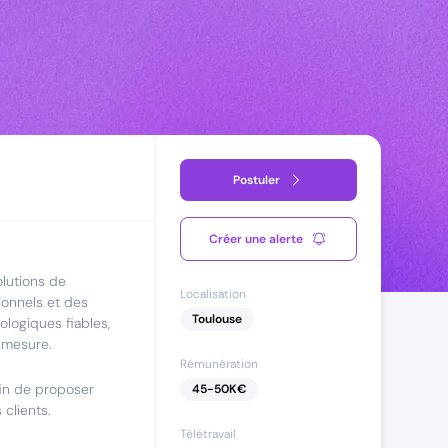
Postuler
Créer une alerte
lutions de
Localisation
sionnels et des
Toulouse
ologiques fiables,
 mesure.
Rémunération
fin de proposer
45
-
50
K€
clients.
Télétravail