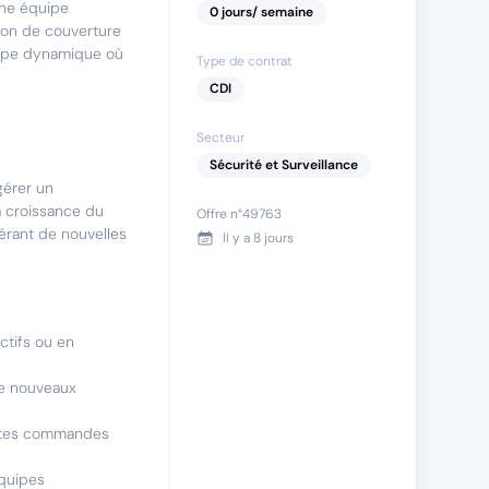
une équipe
0
jours
/ semaine
ion de couverture
quipe dynamique où
Type de contrat
CDI
Secteur
Sécurité et Surveillance
gérer un
la croissance du
Offre n°
49763
énérant de nouvelles
Il y a
8 jours
ctifs ou en
de nouveaux
etites commandes
équipes