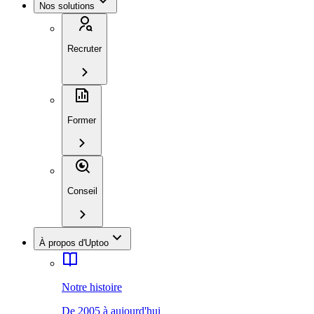
Nos solutions
Recruter
Former
Conseil
À propos d'Uptoo
Notre histoire
De 2005 à aujourd'hui