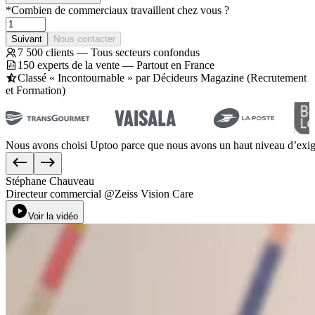
*
Combien de commerciaux travaillent chez vous ?
Suivant
Nous contacter
7 500 clients — Tous secteurs confondus
150 experts de la vente — Partout en France
Classé « Incontournable » par Décideurs Magazine (Recrutement
et Formation)
Nous
avons
choisi
Uptoo
parce
que
nous
avons
un
haut
niveau
d’exi
Stéphane Chauveau
Directeur commercial
@
Zeiss Vision Care
Voir la vidéo