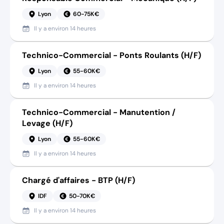
Lyon
60-75K€
Il y a
environ 14 heures
Technico-Commercial - Ponts Roulants (H/F)
Lyon
55-60K€
Il y a
environ 14 heures
Technico-Commercial - Manutention /
Levage (H/F)
Lyon
55-60K€
Il y a
environ 14 heures
Chargé d'affaires - BTP (H/F)
IDF
50-70K€
Il y a
environ 14 heures