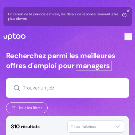
En raison de la période estivale, les délais de réponse peuvent être
plus élevés
Offres d’emploi commercial en France - Uptoo
Recherchez parmi les meilleures off
Recherchez parmi les meilleures
offres d'emploi pour
managers
Trouver un job
Tous les filtres
310
résultats
Tri par fraîcheur