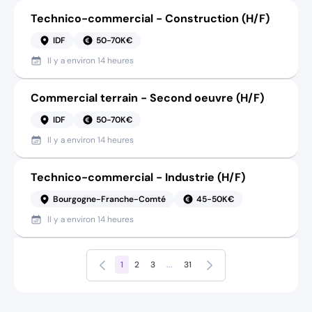
Technico-commercial - Construction (H/F)
IDF
50-70K€
Il y a
environ 14 heures
Commercial terrain - Second oeuvre (H/F)
IDF
50-70K€
Il y a
environ 14 heures
Technico-commercial - Industrie (H/F)
Bourgogne-Franche-Comté
45-50K€
Il y a
environ 14 heures
Précédent
Suivant
1
2
3
...
31