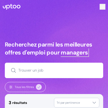
Recherchez parmi les meilleures offres d’emploi pour Ani
Recherchez parmi les meilleures off
Recherchez parmi les meilleures
offres d'emploi pour
managers
Trouver un job
Tous les filtres
3
résultats
Tri par pertinence