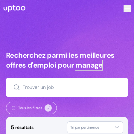
Recherchez parmi les meilleures offres d’emploi pour Ani
Recherchez parmi les meilleures off
Recherchez parmi les meilleures
offres d'emploi pour
managers
Trouver un job
Tous les filtres
5
résultats
Tri par pertinence