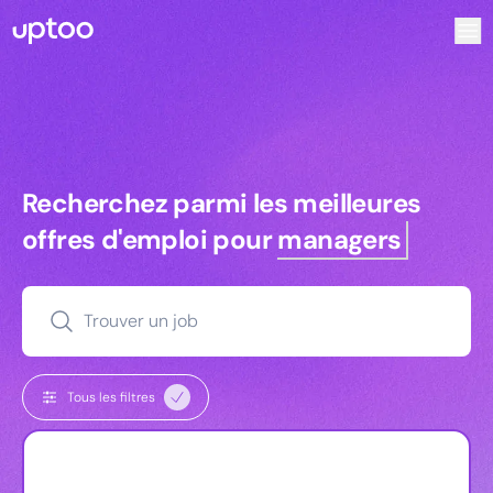
Recherchez parmi les meilleures offres d’emploi pour Assi
Recherchez parmi les meilleures off
Recherchez parmi les meilleures
offres d'emploi pour
managers
Trouver un job
Tous les filtres