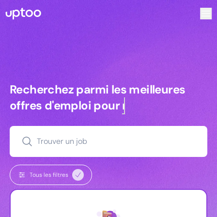
Recherchez parmi les meilleures offres d’emploi pour Assi
Recherchez parmi les meilleures off
Recherchez parmi les meilleures
offres d'emploi pour
commerciaux
Trouver un job
Tous les filtres