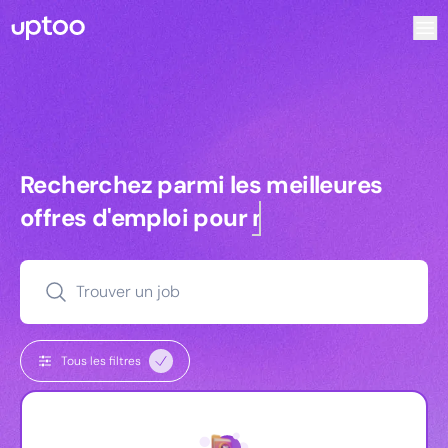
Recherchez parmi les meilleures offres d’emploi pour Ass
Recherchez parmi les meilleures off
Recherchez parmi les meilleures
offres d'emploi pour
managers
Trouver un job
Tous les filtres