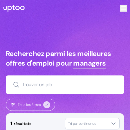
Recherchez parmi les meilleures offres d’emploi pour Assis
Recherchez parmi les meilleures off
Recherchez parmi les meilleures
offres d'emploi pour
managers
Trouver un job
Tous les filtres
1
résultats
Tri par pertinence