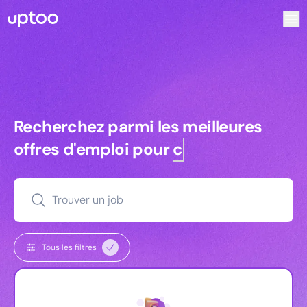
Recherchez parmi les meilleures offres d’emploi pour Assi
Recherchez parmi les meilleures off
Recherchez parmi les meilleures
offres d'emploi pour
commerciaux
Trouver un job
Tous les filtres