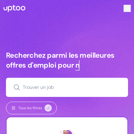
Recherchez parmi les meilleures offres d’emploi pour Assi
Recherchez parmi les meilleures off
Recherchez parmi les meilleures
offres d'emploi pour
managers
Trouver un job
Tous les filtres