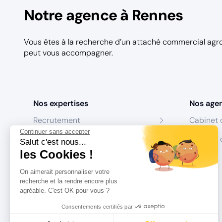
Notre agence à Rennes
Vous êtes à la recherche d’un attaché commercial agr
peut vous accompagner.
Nos expertises
Nos age
Recrutement
Cabinet 
Continuer sans accepter
Formation
Centres 
Salut c'est nous...
les Cookies !
Coaching
On aimerait personnaliser votre
Conseil
recherche et la rendre encore plus
agréable. C'est OK pour vous ?
Consentements certifiés par