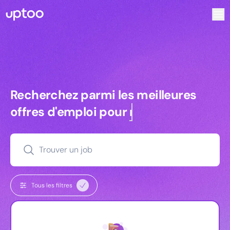
Recherchez parmi les meilleures offres d’emploi pour Atta
Recherchez parmi les meilleures off
Recherchez parmi les meilleures
offres d'emploi pour
managers
Trouver un job
Tous les filtres