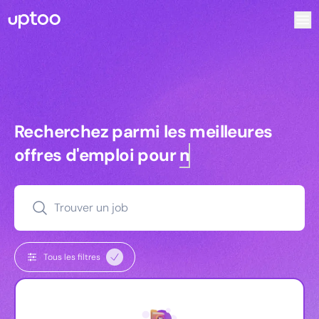
Recherchez parmi les meilleures offres d’emploi pour Att
Recherchez parmi les meilleures off
Recherchez parmi les meilleures
offres d'emploi pour
managers
Trouver un job
Tous les filtres