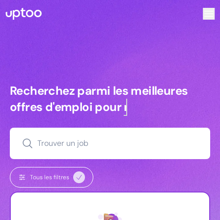
Recherchez parmi les meilleures offres d’emploi pour Atta
Recherchez parmi les meilleures off
Recherchez parmi les meilleures
offres d'emploi pour
managers
Trouver un job
Tous les filtres