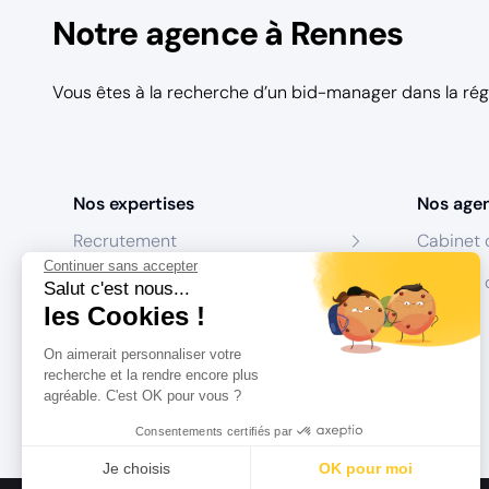
Notre agence à Rennes
Vous êtes à la recherche d’un bid-manager dans la r
Nos expertises
Nos age
Recrutement
Cabinet 
Continuer sans accepter
Formation
Centres 
Salut c'est nous...
les Cookies !
Coaching
On aimerait personnaliser votre
Conseil
recherche et la rendre encore plus
agréable. C'est OK pour vous ?
Consentements certifiés par
Je choisis
OK pour moi