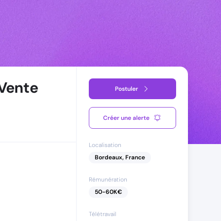
 Vente
Postuler
Créer une alerte
Localisation
Bordeaux, France
Rémunération
50
-
60
K€
Télétravail