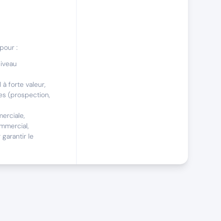
pour :
iveau
 forte valeur,
ues (prospection,
erciale,
ommercial,
garantir le