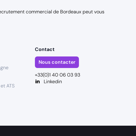
cles complets,
recrutement commercial de Bordeaux
peut vous
eux business,
progresser tous les
if qui vise haut.
Contact
Nous contacter
igne
+33(0)1 40 06 03 93
Linkedin
 et ATS
 perf efficaces,
ie…),