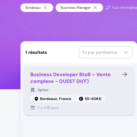
Bordeaux
Business Manager
Tout réinitialis
1
résultats
Tri par pertinence
Business Developer BtoB – Vente
complexe - OUEST (H/F)
Uptoo
Bordeaux, France
50-60K€
Il y a
18 jours