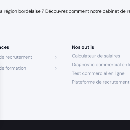
Tu as
3 ans d’expérience minimum
en vente B2B, sur des cy
 la région bordelaise ? Découvrez comment notre
cabinet de 
Tu es à l’aise face à des
C-levels
, tu comprends vite les enj
Tu es
structuré, impactant, curieux
, et tu veux continuer à 
jours,
Tu es
ambitieux, exigeant
, et tu veux faire partie d’un collect
nces
Nos outils
Calculateur de salaires
de recrutement
Ce que nous offrons
Diagnostic commercial en l
de formation
La
meilleure Sales Academy
de France pour monter en compétence,
Test commercial en ligne
Un
cadre stimulant
, où ta progression est la priorité des managers,
Plateforme de recrutement
Un
onboarding de premier plan
, un coaching terrain, et des rituels de
Des
perspectives claires d’évolution
(management, expertise, stratég
Une
organisation hybride
(Bordeaux Grand Parc + télétravail),
Une
rémunération attractive
, à la hauteur de ton talent.
s Options