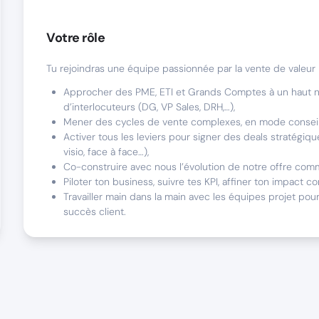
Votre rôle
Tu rejoindras une équipe passionnée par la vente de valeur 
Approcher des PME, ETI et Grands Comptes à un haut n
d’interlocuteurs (DG, VP Sales, DRH,…),
Mener des cycles de vente complexes, en mode conseil à
Activer tous les leviers pour signer des deals stratégiq
visio, face à face…),
Co-construire avec nous l’évolution de notre offre comm
Piloter ton business, suivre tes KPI, affiner ton impact c
Travailler main dans la main avec les équipes projet pour 
succès client.
Ce poste est fait pour vous si
Tu es au bon endroit si…