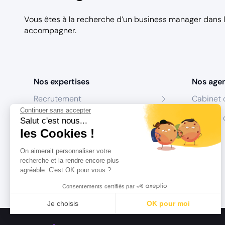
Vous êtes à la recherche d’un business manager dans
accompagner.
Nos expertises
Nos age
Recrutement
Cabinet 
Continuer sans accepter
Formation
Centres 
Salut c'est nous...
les Cookies !
Coaching
On aimerait personnaliser votre
Conseil
recherche et la rendre encore plus
agréable. C'est OK pour vous ?
Consentements certifiés par
Je choisis
OK pour moi
Axeptio consent
Plateforme de Gestion du Consentement : Personnalisez vo