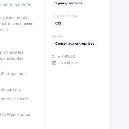
2
jours
/ semaine
nant à ta carrière
Type de contrat
 cycles complets,
hui, tu veux passer
CDI
mpact.
Secteur
Conseil aux entreprises
, on aide les
Offre n°
49062
iaux avec des
Il y a
18 jours
US et que nous
et conseils.
eaders sales de
e to Work France