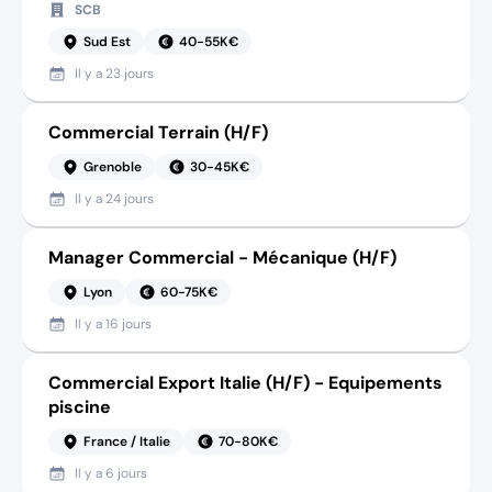
SCB
Sud Est
40-55K€
Il y a
23 jours
Commercial Terrain (H/F)
Grenoble
30-45K€
Il y a
24 jours
Manager Commercial - Mécanique (H/F)
Lyon
60-75K€
Il y a
16 jours
Commercial Export Italie (H/F) - Equipements
piscine
France / Italie
70-80K€
Il y a
6 jours