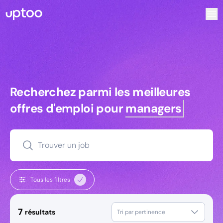
Recherchez parmi les meilleures offres d’emploi pour Chargé
Recherchez parmi les meilleures off
Recherchez parmi les meilleures
offres d'emploi pour
managers
Trouver un job
Tous les filtres
7
résultats
Tri par pertinence