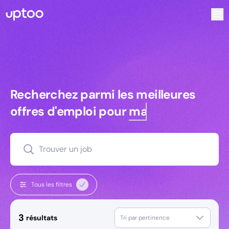
Recherchez parmi les meilleures offres d’emploi pour Charg
Recherchez parmi les meilleures off
Recherchez parmi les meilleures
offres d'emploi pour
managers
Trouver un job
Tous les filtres
3
résultats
Tri par pertinence