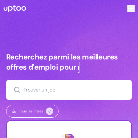
Recherchez parmi les meilleures offres d’emploi pour Chargé
Recherchez parmi les meilleures off
Recherchez parmi les meilleures
offres d'emploi pour
managers
Trouver un job
Tous les filtres