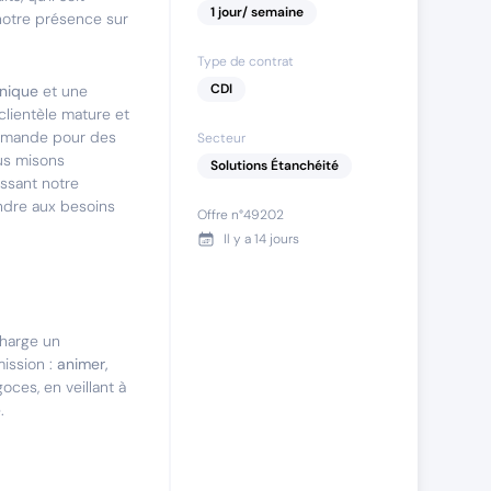
1
jour
/ semaine
notre présence sur
Type de contrat
CDI
hnique
et une
clientèle mature et
 demande pour des
Secteur
ous misons
Solutions Étanchéité
issant notre
ndre aux besoins
Offre n°
49202
Il y a
14 jours
charge un
mission :
animer,
ces, en veillant à
.