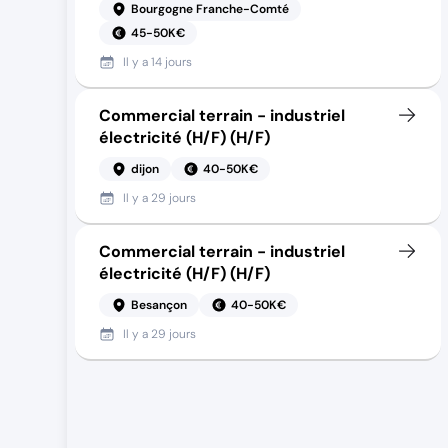
Bourgogne Franche-Comté
45-50K€
Il y a
14 jours
Commercial terrain - industriel
électricité (H/F) (H/F)
dijon
40-50K€
Il y a
29 jours
Commercial terrain - industriel
électricité (H/F) (H/F)
Besançon
40-50K€
Il y a
29 jours