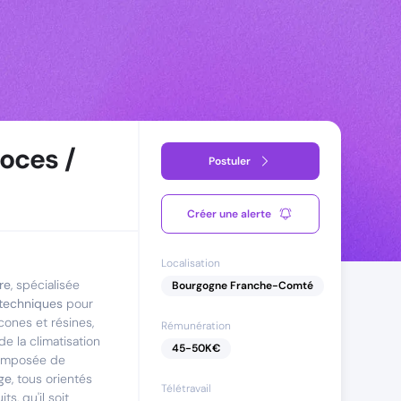
oces /
Postuler
Créer une alerte
Localisation
re
, spécialisée
Bourgogne Franche-Comté
 techniques
pour
icones et résines,
Rémunération
e la climatisation
45
-
50
K€
composée de
ge
, tous orientés
Télétravail
ts, qu'il soit