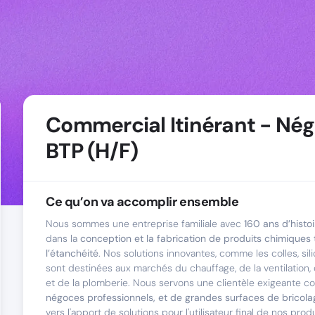
Commercial Itinérant - Nég
BTP (H/F)
Ce qu’on va accomplir ensemble
Nous sommes une entreprise familiale avec
160 ans d’histoi
dans la
conception et la fabrication de produits chimiques
l’étanchéité
. Nos solutions innovantes, comme les colles, sil
sont destinées aux marchés du chauffage, de la ventilation, d
et de la plomberie. Nous servons une clientèle exigeante 
négoces professionnels, et de grandes surfaces de bricola
vers l'apport de solutions pour l'utilisateur final de nos produi