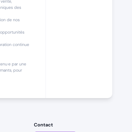
 vente,
hniques des
ion de nos
s opportunités
oration continue
tenu·e par une
rmants, pour
e itinérante B2B
,
uits pour le
n portefeuille
Contact
ibution.