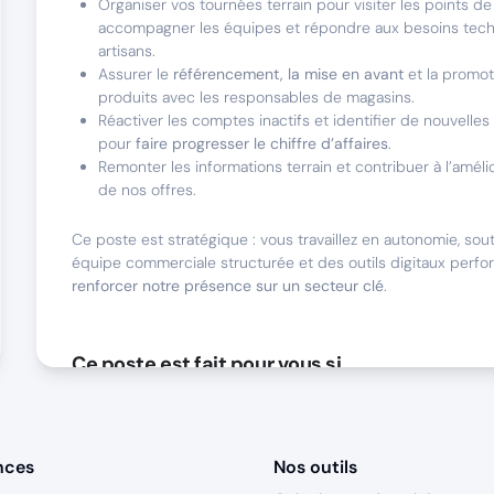
Organiser vos tournées terrain pour visiter les points de
accompagner les équipes et répondre aux besoins tec
artisans.
Assurer le
référencement, la mise en avant
et la promot
produits avec les responsables de magasins.
Réactiver les comptes inactifs et identifier de nouvelle
pour
faire progresser le chiffre d’affaires
.
Remonter les informations terrain et contribuer à l’améli
de nos offres.
Ce poste est stratégique : vous travaillez en autonomie, sou
équipe commerciale structurée et des outils digitaux perfo
renforcer notre présence sur un secteur clé
.
Ce poste est fait pour vous si
Vous justifiez d’une expérience réussie de
3 à 5 ans en vent
idéalement dans les
consommables techniques
ou les
prod
bâtiment.
Votre parcours démontre votre capacité à gérer u
nces
Nos outils
multi-départements et à interagir avec des réseaux de distr