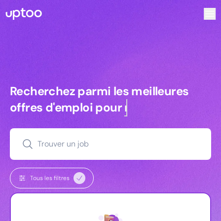
Recherchez parmi les meilleures offres d’emploi pour Charg
Recherchez parmi les meilleures off
Recherchez parmi les meilleures
offres d'emploi pour
managers
Trouver un job
Tous les filtres