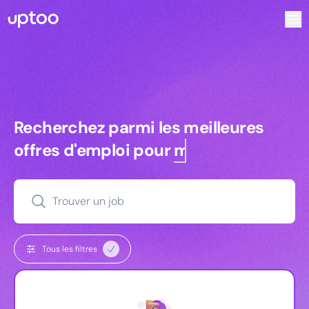
Recherchez parmi les meilleures offres d’emploi pour Charg
Recherchez parmi les meilleures off
Recherchez parmi les meilleures
offres d'emploi pour
managers
Trouver un job
Tous les filtres