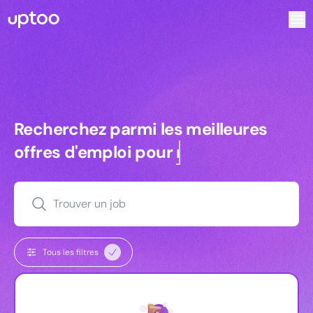
Recherchez parmi les meilleures offres d’emploi pour Chargé
Recherchez parmi les meilleures off
Recherchez parmi les meilleures
offres d'emploi pour
managers
Trouver un job
Tous les filtres