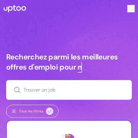
Recherchez parmi les meilleures offres d’emploi pour Char
Recherchez parmi les meilleures off
Recherchez parmi les meilleures
offres d'emploi pour
managers
Trouver un job
Tous les filtres