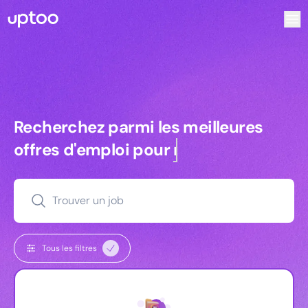
Recherchez parmi les meilleures offres d’emploi pour Charg
Recherchez parmi les meilleures off
Recherchez parmi les meilleures
offres d'emploi pour
managers
Trouver un job
Tous les filtres