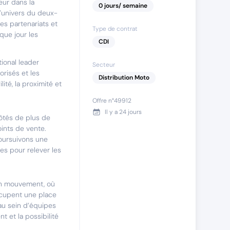
eur dans la
0
jours
/ semaine
l’univers du deux-
ses partenariats et
Type de contrat
que jour les
CDI
ional leader
Secteur
orisés et les
Distribution Moto
lité, la proximité et
Offre n°
49912
Il y a
24 jours
côtés de plus de
nts de vente.
oursuivons une
es pour relever les
 en mouvement, où
 occupent une place
au sein d’équipes
 et la possibilité