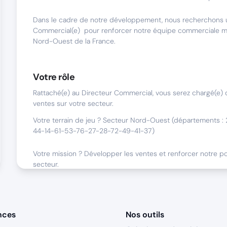
Dans le cadre de notre développement, nous recherchons 
Commercial(e) pour renforcer notre équipe commerciale mo
Nord-Ouest de la France.
Votre rôle
Rattaché(e) au Directeur Commercial, vous serez chargé(e)
ventes sur votre secteur.
Votre terrain de jeu ? Secteur Nord-Ouest (départements
44-14-61-53-76-27-28-72-49-41-37)
Votre mission ? Développer les ventes et renforcer notre pos
secteur.
Vos missions principales :
Vendre les produits du catalogue.
Développer le nombre de clients actifs et le panier moy
nces
Nos outils
Prospecter sur le terrain.