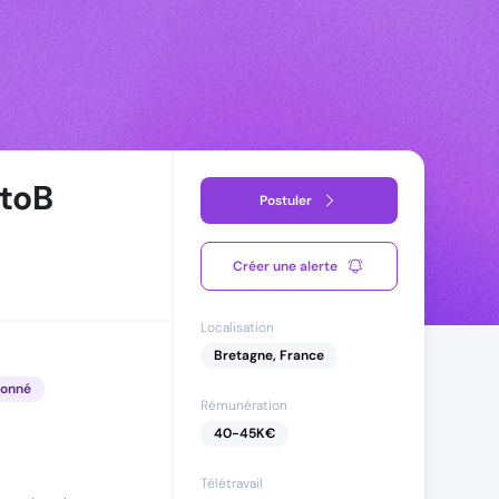
toB
Postuler
Créer une alerte
Localisation
Bretagne, France
fonné
Rémunération
40
-
45
K€
Télétravail