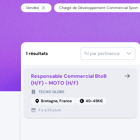
Vendée
Chargé de Développement Commercial Sport
1
résultats
Tri par pertinence
Responsable Commercial BtoB
(H/F) - MOTO (H/F)
TECNO GLOBE
Bretagne, France
40-45K€
Il y a
24 jours