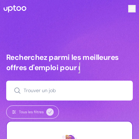
Recherchez parmi les meilleures offres d’emploi pour Chef
Recherchez parmi les meilleures off
Recherchez parmi les meilleures
offres d'emploi pour
managers
Trouver un job
Tous les filtres