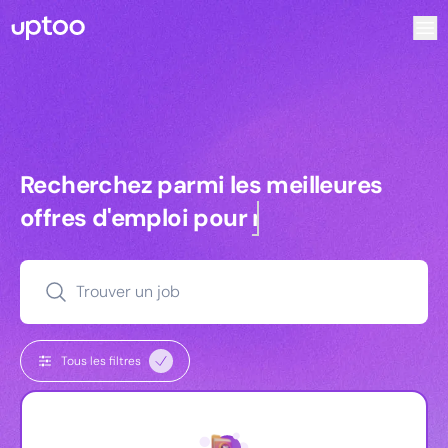
Recherchez parmi les meilleures offres d’emploi pour Chef
Recherchez parmi les meilleures off
Recherchez parmi les meilleures
offres d'emploi pour
managers
Trouver un job
Tous les filtres