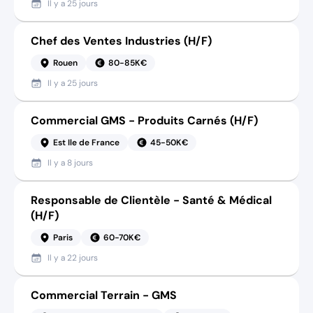
Il y a
25 jours
Chef des Ventes Industries (H/F)
Rouen
80-85K€
Il y a
25 jours
Commercial GMS - Produits Carnés (H/F)
Est Ile de France
45-50K€
Il y a
8 jours
Responsable de Clientèle - Santé & Médical
(H/F)
Paris
60-70K€
Il y a
22 jours
Commercial Terrain - GMS