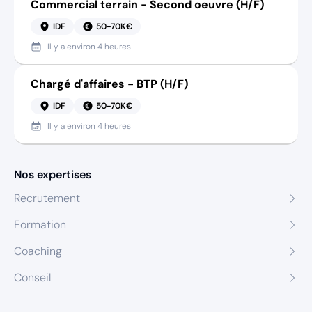
Commercial terrain - Second oeuvre (H/F)
IDF
50-70K€
Il y a
environ 4 heures
Chargé d'affaires - BTP (H/F)
IDF
50-70K€
Il y a
environ 4 heures
Nos expertises
Recrutement
Formation
Coaching
Conseil