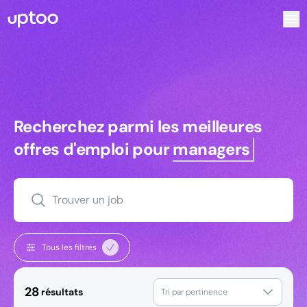
Recherchez parmi les meilleures offres d’emploi pour Chef
Recherchez parmi les meilleures off
Recherchez parmi les meilleures
offres d'emploi pour
managers
Trouver un job
Tous les filtres
28
résultats
Tri par pertinence